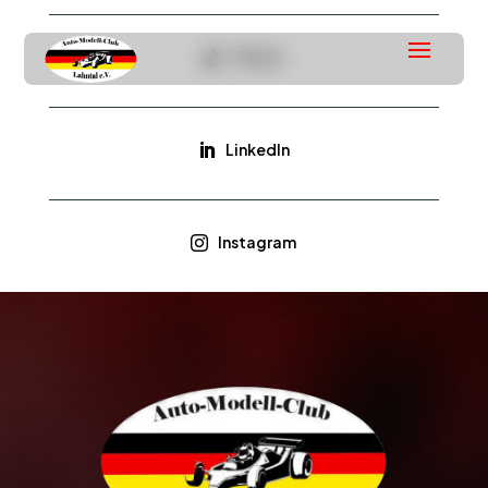
Tiktok

LinkedIn

Instagram
