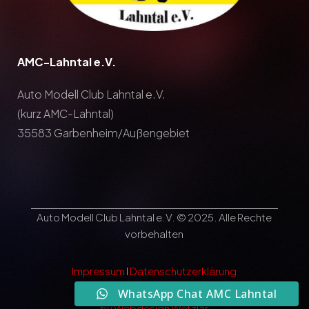
AMC-Lahntal e.V.
Auto Modell Club Lahntal e.V.
(kurz AMC-Lahntal)
35583 Garbenheim/Außengebiet
Auto Modell Club Lahntal e.V. © 2025. Alle Rechte
vorbehalten
Impressum
I
Datenschutzerklärung
WhatsApp Chat AMC Lahntal
by Webdesign Wetzlar