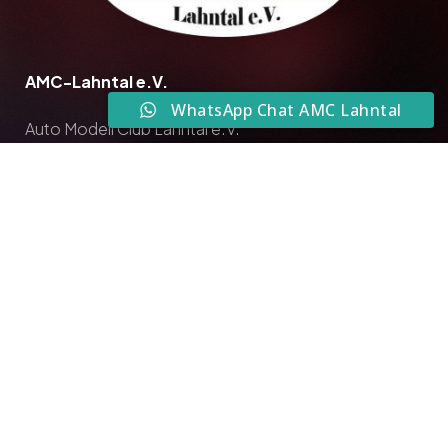
AMC-Lahntal e.V.
WhatsApp Chat AMC Lahntal
Auto Modell Club Lahntal e.V.
(kurz AMC-Lahntal)
35583 Garbenheim/Außengebiet
Auto Modell Club Lahntal e.V. © 2025. Alle Rechte
vorbehalten
Impressum
I
Datenschutzerklärung
by Webdesign Wetzlar