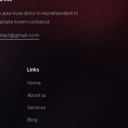
 aute irure dolor in reprehenderit in
uptate lorem consecut.
tact@gmail.com
Links
Home
About us
Services
Blog