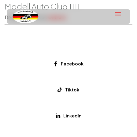
Modell Auto Club 1111
Designation
Email
website
Facebook

Tiktok

LinkedIn
