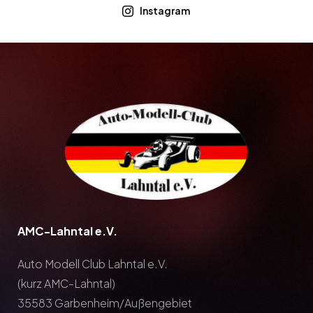
Instagram

AMC-Lahntal e.V.
Auto Modell Club Lahntal e.V.
(kurz AMC-Lahntal)
35583 Garbenheim/Außengebiet